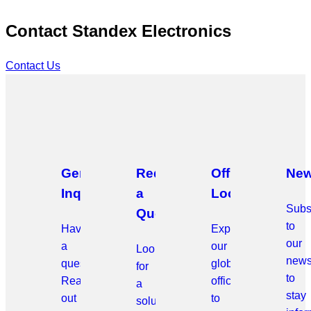
Contact Standex Electronics
Contact Us
General
Request
Office
New
Inquiries
a
Locations
Subs
Quote
to
Have
Explore
our
a
our
Looking
news
question?
global
for
to
Reach
offices
a
stay
out
to
solution?