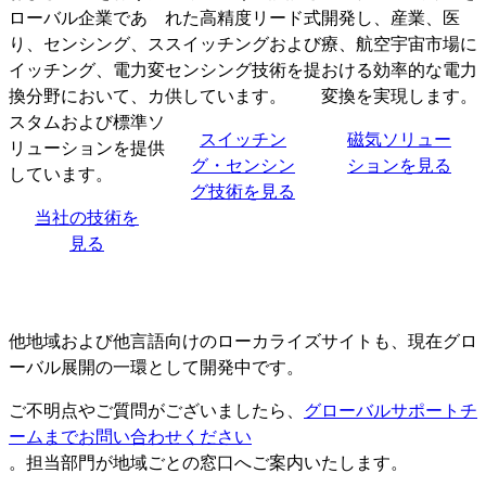
ローバル企業であ
れた高精度リード式
開発し、産業、医
り、センシング、ス
スイッチングおよび
療、航空宇宙市場に
イッチング、電力変
センシング技術を提
おける効率的な電力
換分野において、カ
供しています。
変換を実現します。
スタムおよび標準ソ
スイッチン
磁気ソリュー
リューションを提供
グ・センシン
ションを見る
しています。
グ技術を見る
当社の技術を
見る
他地域および他言語向けのローカライズサイトも、現在グロ
ーバル展開の一環として開発中です。
ご不明点やご質問がございましたら、
グローバルサポートチ
ームまでお問い合わせください
。担当部門が地域ごとの窓口へご案内いたします。