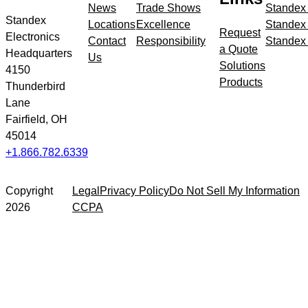
navigation
News
Trade Shows
Standex
Standex
Locations
Excellence
Standex
Request
Electronics
Contact
Responsibility
Standex 
a Quote
Headquarters
Us
Solutions
4150
Products
Thunderbird
Lane
Fairfield, OH
45014
+1.866.782.6339
Copyright
Legal
Privacy Policy
Do Not Sell My Information
2026
CCPA