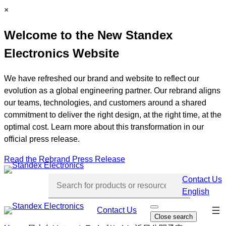
Skip
C
×
to
l
Welcome to the New Standex
content
o
s
Electronics Website
e
We have refreshed our brand and website to reflect our
evolution as a global engineering partner. Our rebrand aligns
our teams, technologies, and customers around a shared
commitment to deliver the right design, at the right time, at the
optimal cost. Learn more about this transformation in our
official press release.
Read the Rebrand Press Release
Contact Us
English
Skip
Contact Us
O
Close search
p
navi
e